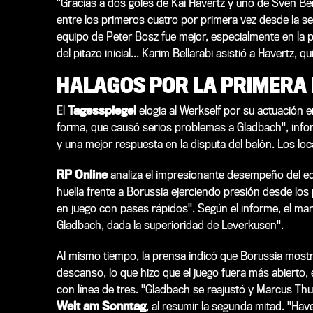
"Gracias a dos goles de Kai Havertz y uno de Sven Bend
entre los primeros cuatro por primera vez desde la sext
equipo de Peter Bosz fue mejor, especialmente en la 
del pitazo inicial... Karim Bellarabi asistió a Havertz,
HALAGOS POR LA PRIMERA 
El
Tagesspiegel
elogia al Werkself por su actuación 
forma, que causó serios problemas a Gladbach", infor
y una mejor respuesta en la disputa del balón. Los l
RP Online
analiza el impresionante desempeño del equ
huella frente a Borussia ejerciendo presión desde los
en juego con pases rápidos". Según el informe, el ma
Gladbach, dada la superioridad de Leverkusen".
Al mismo tiempo, la prensa indicó que Borussia most
descanso, lo que hizo que el juego fuera más abierto,
con línea de tres. "Gladbach se reajustó y Marcus Thu
Welt am Sonntag
, al resumir la segunda mitad. "Hav