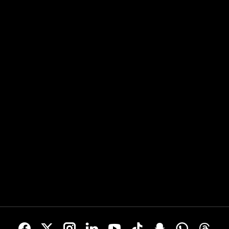
 y su equipo exigen trabajo duro,
lugar una actividad en equipo.
 y la voluntad de mejorar cada
ores con los que Moreira se
ca plenamente y que el portugués
ha interiorizado, sino que
 lleva de forma permanente bajo
en forma de tatuaje.