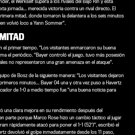
er, el Werkself supera a los rivales del Bajo Rin y está
a jornada... merecida victoria contra un rival directo. El
primera mitad, donde tomaron la delantera a los seis minutos
 quien volvió loco a Yann Sommer".
MITAD
en el primer tiempo. "Los visitantes enmarcaron su buena
ma el periódico. "Bayer controló el juego, tuvo más posesión
ocales no representaron una gran amenaza en el ataque".
ipo de Bosz de la siguiente manera: "Los visitantes dejaron
 primeros minutos... Bayer 04 una y otra vez puso a Havertz
rcador de 1-0 a medio tiempo fue "una buena noticia para
ró una clara mejora en su rendimiento después del
 en parte porque Marco Rose hizo un cambio táctico al jugar
ram rápidamente atacó para poner el 1-1 (52')", escribió el
ertz devolvió el golpe inmediatamente desde los 11 paso,