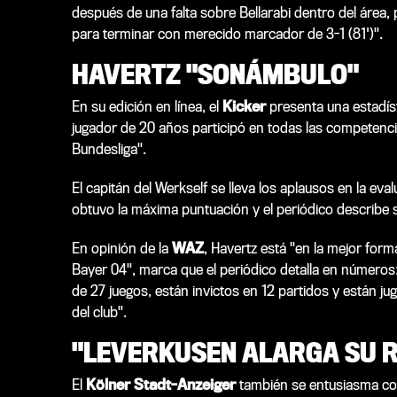
después de una falta sobre Bellarabi dentro del área,
para terminar con merecido marcador de 3-1 (81')".
HAVERTZ "SONÁMBULO"
En su edición en línea, el
Kicker
presenta una estadíst
jugador de 20 años participó en todas las competencias
Bundesliga".
El capitán del Werkself se lleva los aplausos en la eva
obtuvo la máxima puntuación y el periódico describe
En opinión de la
WAZ
, Havertz está "en la mejor for
Bayer 04", marca que el periódico detalla en números:
de 27 juegos, están invictos en 12 partidos y están j
del club".
"LEVERKUSEN ALARGA SU 
El
Kölner Stadt-Anzeiger
también se entusiasma con