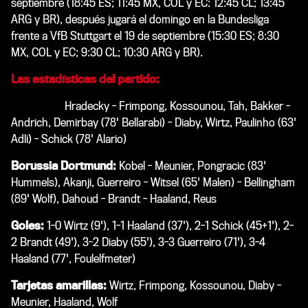
septiembre (18:45 ES; 11:45 MX, COL y EC: 12:45 CL; 13:45
ARG y BR), después jugará el domingo en la Bundesliga
frente a VfB Stuttgart el 19 de septiembre (15:30 ES; 8:30
MX, COL y EC; 9:30 CL; 10:30 ARG y BR).
Las estadísticas del partido:
Bayer 04:
Hradecky - Frimpong, Kossounou, Tah, Bakker -
Andrich, Demirbay (78' Bellarabi) - Diaby, Wirtz, Paulinho (63'
Adli) - Schick (78' Alario)
Borussia Dortmund:
Kobel - Meunier, Pongracic (83'
Hummels), Akanji, Guerreiro - Witsel (65' Malen) - Bellingham
(89' Wolf), Dahoud - Brandt - Haaland, Reus
Goles:
1-0 Wirtz (9'), 1-1 Haaland (37'), 2-1 Schick (45+1'), 2-
2 Brandt (49'), 3-2 Diaby (55'), 3-3 Guerreiro (71'), 3-4
Haaland (77', Foulelfmeter)
Tarjetas amarillas:
Wirtz, Frimpong, Kossounou, Diaby -
Meunier, Haaland, Wolf