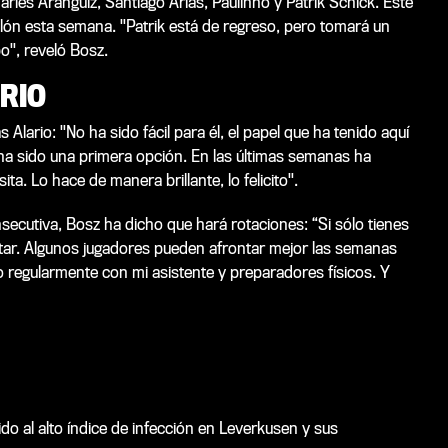
rles Aránguiz, Santiago Arias, Paulinho y Patrik Schick. Este
alón esta semana. "Patrik está de regreso, pero tomará un
o", reveló Bosz.
RIO
Alario: "No ha sido fácil para él, el papel que ha tenido aquí
ha sido una primera opción. En las últimas semanas ha
a. Lo hace de manera brillante, lo felicito".
nsecutiva, Bosz ha dicho que hará rotaciones: “Si sólo tienes
rotar. Algunos jugadores pueden afrontar mejor las semanas
blo regularmente con mi asistente y preparadores físicos. Y
ido al alto índice de infección en Leverkusen y sus