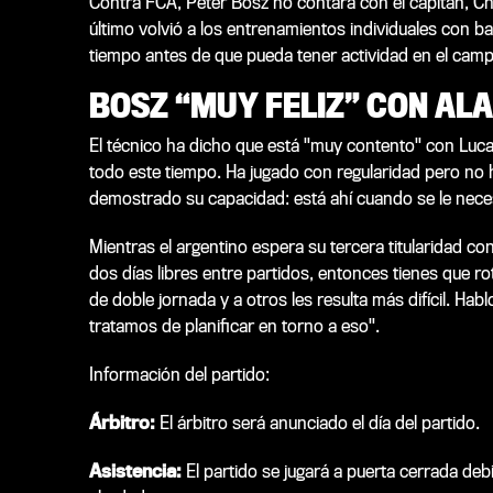
Contra FCA, Peter Bosz no contará con el capitán, Cha
último volvió a los entrenamientos individuales con b
tiempo antes de que pueda tener actividad en el camp
BOSZ “MUY FELIZ” CON ALA
El técnico ha dicho que está "muy contento" con Lucas 
todo este tiempo. Ha jugado con regularidad pero no 
demostrado su capacidad: está ahí cuando se le necesit
Mientras el argentino espera su tercera titularidad co
dos días libres entre partidos, entonces tienes que 
de doble jornada y a otros les resulta más difícil. Ha
tratamos de planificar en torno a eso".
Información del partido:
Árbitro:
El árbitro será anunciado el día del partido.
Asistencia:
El partido se jugará a puerta cerrada deb