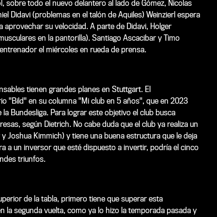
, sobre todo el nuevo delantero al lado de Gómez, Nicolas
iel Didavi (problemas en el talón de Aquiles) Weinzierl espera
 aprovechar su velocidad. A parte de Didavi, Holger
sculares en la pantorilla). Santiago Ascacibar y Timo
l entrenador el miércoles en rueda de prensa.
nsables tienen grandes planes en Stuttgart. El
rio "Bild" en su columna "Mi club en 5 años", que en 2023
e la Bundesliga. Para lograr este objetivo el club busca
sas, según Dietrich. No cabe duda que el club ya realiza un
r y Joshua Kimmich) y tiene una buena estructura que le deja
a a un inversor que esté dispuesto a invertir, podría el cinco
ndes triunfos.
uperior de la tabla, primero tiene que superar esta
en la segunda vuelta, como ya lo hizo la temporada pasada y