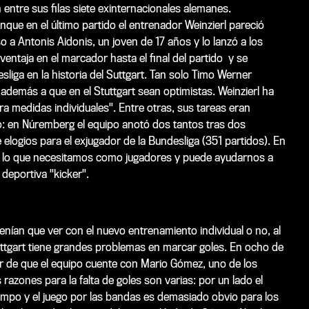
ntre sus filas siete exinternacionales alemanes.
nque en el último partido el entrenador Weinzierl pareció
 a Antonis Aidonis, un joven de 17 años y lo lanzó a los
ventaja en el marcador hasta el final del partido y se
liga en la historia del Suttgart. Tan solo Timo Werner
emás a que en el Stuttgart sean optimistas. Weinzierl ha
a medidas individuales". Entre otras, sus tareas eran
o: en Núremberg el equipo anotó dos tantos tras dos
logios para el exjugador de la Bundesliga (351 partidos). En
be lo que necesitamos como jugadores y puede ayudarnos a
deportiva "kicker".
nían que ver con el nuevo entrenamiento individual o no, al
tuttgart tiene grandes problemas en marcar goles. En ocho de
r de que el equipo cuente con Mario Gómez, uno de los
 razones para la falta de goles son varias: por un lado el
campo y el juego por las bandas es demasiado obvio para los