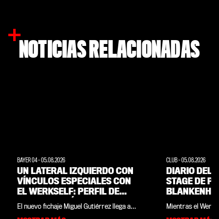
NOTICIAS RELACIONADAS
BAYER 04
-
05.08.2026
CLUB
-
05.08.2026
UN LATERAL IZQUIERDO CON
DIARIO DEL 
VÍNCULOS ESPECIALES CON
STAGE DE P
EL WERKSELF: PERFIL DE
BLANKENHAI
MIGUEL GUTIÉRREZ
LA PERSPECT
El nuevo fichaje Miguel Gutiérrez llega a
Mientras el Werks
AFICIONADO
Leverkusen como ganador de la
temporada durante