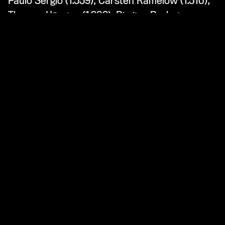
Paulo Sergio (1.559), Carsten Ramelow (1.510),
Thomas Hörster (1.906), Dimitar Berbatov
(1.524), Bernd Schuster (1.966) y Bum-kun Cha
(1.995).
CENTRO DE NOTICIAS
SERVICIOS
PARTIDOS
BAYARENA
EQUIPOS
MEDIOS DE COMUNICACIÓN
CENTRO DE RENDIMIENTO
WERKSELF-TV
FANS
HISTORIA
MEMBRESÍA
ORGANIZACIÓN
SOSTENIBILIDAD