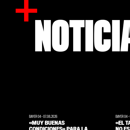
NOTICI
BAYER 04
-
07.08.2026
BAYER 04
-
«MUY BUENAS
«EL T
CONDICIONES» PARA LA
NO E