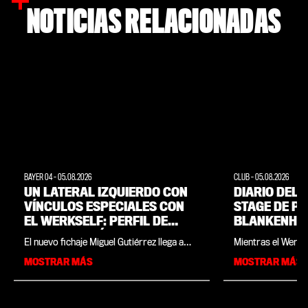
NOTICIAS RELACIONADAS
BAYER 04
-
05.08.2026
CLUB
-
05.08.2026
UN LATERAL IZQUIERDO CON
DIARIO DEL 
VÍNCULOS ESPECIALES CON
STAGE DE P
EL WERKSELF: PERFIL DE
BLANKENHAI
MIGUEL GUTIÉRREZ
LA PERSPECT
El nuevo fichaje Miguel Gutiérrez llega a
Mientras el Werks
AFICIONADO
Leverkusen como ganador de la
temporada durante
MOSTRAR MÁS
MOSTRAR MÁS
Champions League, campeón de España y
pretemporada en B
medallista de oro olímpico. Sin embargo,
agosto, varios so
el lateral español de 25 años, incorporado
también se encuen
desde el Napoli, mira sobre todo hacia
Land como parte d