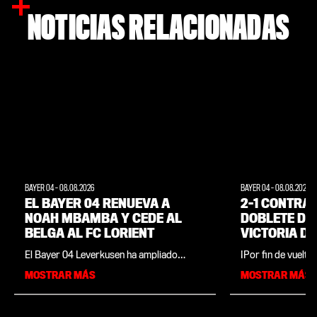
NOTICIAS RELACIONADAS
BAYER 04
-
08.08.2026
BAYER 04
-
08.08.2026
EL BAYER 04 RENUEVA A
2-1 CONTRA 
NOAH MBAMBA Y CEDE AL
DOBLETE DE 
BELGA AL FC LORIENT
VICTORIA D
LA APERTUR
El Bayer 04 Leverkusen ha ampliado
¡Por fin de vuelta
TEMPORADA
anticipadamente por un año el contrato
primera vez tras e
MOSTRAR MÁS
MOSTRAR MÁS
del centrocampista Noah Mbamba y ha
Werkself volvió a 
cedido al internacional sub-21 belga a
inauguración de l
Francia. El jugador de 21 años, cuyo
donde se impuso al
contrato en Leverkusen se extiende ahora
partido amistoso