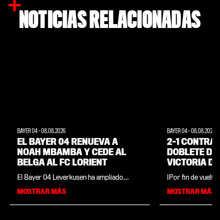
NOTICIAS RELACIONADAS
BAYER 04
-
08.08.2026
BAYER 04
-
08.08.2026
EL BAYER 04 RENUEVA A
2-1 CONTRA 
NOAH MBAMBA Y CEDE AL
DOBLETE DE 
BELGA AL FC LORIENT
VICTORIA D
LA APERTUR
El Bayer 04 Leverkusen ha ampliado
¡Por fin de vuelta
TEMPORADA
anticipadamente por un año el contrato
primera vez tras e
MOSTRAR MÁS
MOSTRAR MÁS
del centrocampista Noah Mbamba y ha
Werkself volvió a 
cedido al internacional sub-21 belga a
inauguración de l
Francia. El jugador de 21 años, cuyo
donde se impuso al
contrato en Leverkusen se extiende ahora
partido amistoso