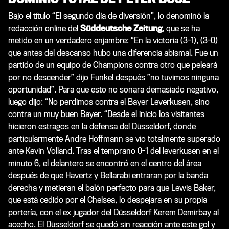
Bajo el título “El segundo día de diversión”, lo denominó la
redacción online del
Süddeutsche Zeitung
, que se ha
metido en un verdadero enjambre: “En la victoria (3-1), (3-0)
que antes del descanso hubo una diferencia abismal. Fue un
partido de un equipo de Champions contra otro que peleará
por no descender” dijo Funkel después ”no tuvimos ninguna
oportunidad”. Para que esto no sonara demasiado negativo,
luego dijo: “No perdimos contra el Bayer Leverkusen, sino
contra un muy buen Bayer. “Desde el inicio los visitantes
hicieron estragos en la defensa del Düsseldorf, donde
particularmente Andre Hoffmann se vio totalmente superado
ante Kevin Volland. Tras el temprano 0-1 del leverkusen en el
minuto 6, el delantero se encontró en el centro del área
después de que Havertz y Bellarabi entraran por la banda
derecha y metieran el balón perfecto para que Lewis Baker,
que está cedido por el Chelsea, lo despejara en su propia
portería, con el ex jugador del Düsseldorf Kerem Demirbay al
acecho. El Düsseldorf se quedó sin reacción ante este gol y