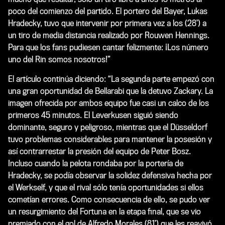
poco del comienzo del partido. El portero del Bayer, Lukas
Hradecky, tuvo que intervenir por primera vez a los (28’) a
un tiro de media distancia realizado por Rouwen Hennings.
Para que los fans pudiesen cantar felizmente: ¡Los número
uno del Rin somos nosotros!”
El artículo continúa diciendo: “La segunda parte empezó con
una gran oportunidad de Bellarabi que la detuvo Zackary. La
imagen ofrecida por ambos equipo fue casi un calco de los
primeros 45 minutos. El Leverkusen siguió siendo
dominante, seguro y peligroso, mientras que el Düsseldorf
tuvo problemas considerables para mantener la posesión y
así contrarrestar la presión del equipo de Peter Bosz.
Incluso cuando la pelota rondaba por la portería de
Hradecky, se podía observar la solidez defensiva hecha por
el Werkself, y que el rival sólo tenía oportunidades si ellos
cometían errores. Como consecuencia de ello, se pudo ver
un resurgimiento del Fortuna en la etapa final, que se vio
premiado con el gol de Alfredo Morales (81’) que les reavivó