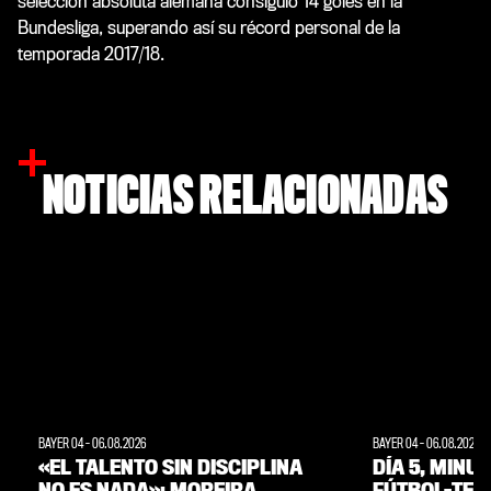
selección absoluta alemana consiguió 14 goles en la
Bundesliga, superando así su récord personal de la
temporada 2017/18.
NOTICIAS RELACIONADAS
BAYER 04
-
06.08.2026
BAYER 04
-
06.08.2026
«EL TALENTO SIN DISCIPLINA
DÍA 5, MINU
NO ES NADA»: MOREIRA
FÚTBOL-TENI