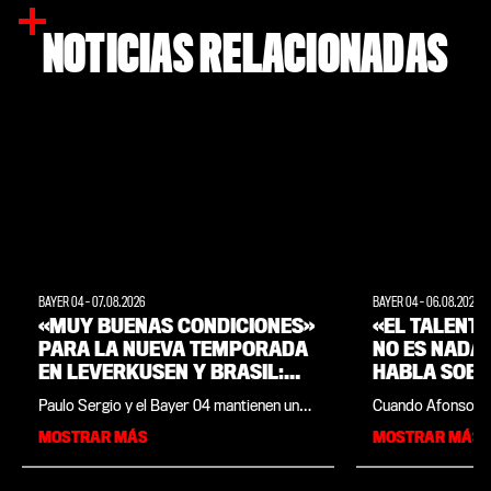
NOTICIAS RELACIONADAS
BAYER 04
-
07.08.2026
BAYER 04
-
06.08.2026
«MUY BUENAS CONDICIONES»
«EL TALENTO
PARA LA NUEVA TEMPORADA
NO ES NADA
EN LEVERKUSEN Y BRASIL:
HABLA SOBRE
ENTREVISTA A LA LEYENDA
FAMILIA Y S
Paulo Sergio y el Bayer 04 mantienen un
Cuando Afonso Mor
DEL CLUB, PAULO SERGIO
estrecho vínculo, sobre todo desde la
entrevista con ba
MOSTRAR MÁS
MOSTRAR MÁS
concentración de pretemporada que el
hace es respirar 
equipo realizó el verano pasado en su país
cómo ha ido la ses
natal, Brasil. Esta leyenda del club está al
de 21 años respo