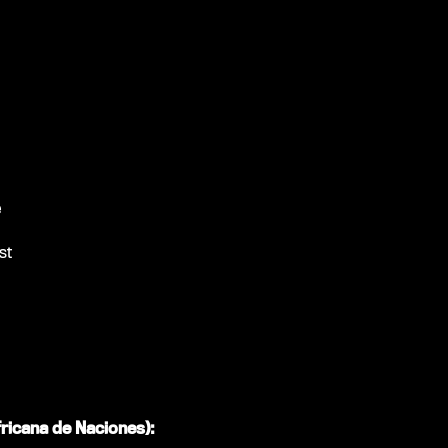
e
st
fricana de Naciones):