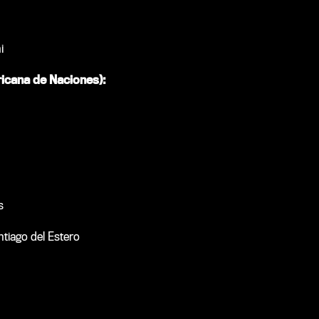
i
ricana de Naciones):
s
ntiago del Estero