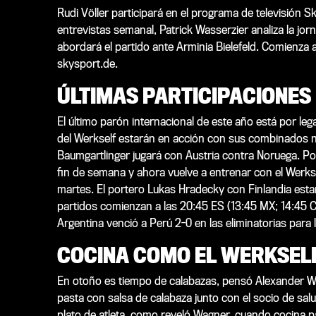
Rudi Völler participará en el programa de televisión
entrevistas semanal, Patrick Wasserzier analiza la jo
abordará el partido ante Arminia Bielefeld. Comienza 
skysport.de.
ÚLTIMAS PARTICIPACIONES
El último parón internacional de este año está por leg
del Werkself estarán en acción con sus combinados na
Baumgartlinger jugará con Austria contra Noruega. Por
fin de semana y ahora vuelve a entrenar con el Werkse
martes. El portero Lukas Hradecky con Finlandia esta
partidos comienzan a las 20:45 ES (13:45 MX; 14:45 C
Argentina venció a Perú 2-0 en las eliminatorias par
COCINA COMO EL WERKSEL
En otoño es tiempo de calabazas, pensó Alexander Wag
pasta con salsa de calabaza junto con el socio de 
plato de atleta, como reveló Wagner, cuando cocina pa