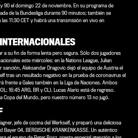
 Sky 90 el domingo 22 de noviembre. En su programa de
rnada de la Bundesliga durante 90 minutos; también se
a las 11:30 CET y habrá una transmisión en vivo en
 INTERNACIONALES
ar a su fin de forma lenta pero segura. Sólo dos jugadores
cionales este miércoles: en la Nations League, Julian
 sanción, Aleksandar Dragovic dejó el equipo de Austria el
lf tras un resultado negativo en la prueba de coronavirus el
rá frente a Gales también en la Liga de Naciones. Ambos
OL; 16:45 ARG, BR y CL). Lucas Alario está de regreso.
a la Copa del Mundo, pero nuestro número 13 no jugó.
F
ner, jefe de cocina del Werkself, y preparó una deliciosa
salud Bayer 04, BERGISCHE KRANKENKASSE. Un auténtico
ra el equipo de Peter Bosz, presta especial atención a los