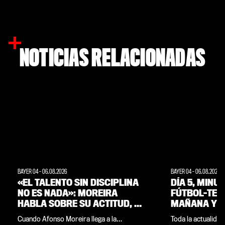
NOTICIAS RELACIONADAS
BAYER 04
-
06.08.2026
BAYER 04
-
06.08.2026
«EL TALENTO SIN DISCIPLINA
DÍA 5, MINU
NO ES NADA»: MOREIRA
FÚTBOL-TENI
HABLA SOBRE SU ACTITUD, SU
MAÑANA Y A
FAMILIA Y SUS OBJETIVOS
EQUIPO POR 
Cuando Afonso Moreira llega a la
Toda la actualidad
STAGE DE P