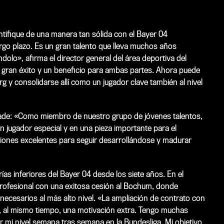
ifique de una manera tan sólida con el Bayer 04
rgo plazo. Es un gran talento que lleva muchos años
olo», afirma el director general del área deportiva del
 gran éxito y un beneficio para ambas partes. Ahora puede
 y consolidarse allí como un jugador clave también al nivel
añade: «Como miembro de nuestro grupo de jóvenes talentos,
n jugador especial y en una pieza importante para el
ciones excelentes para seguir desarrollándose y madurar
s inferiores del Bayer 04 desde los siete años. En el
profesional con una exitosa cesión al Bochum, donde
o necesarios al más alto nivel. «La ampliación de contrato con
, al mismo tiempo, una motivación extra. Tengo muchas
r mi nivel semana tras semana en la Bundesliga. Mi objetivo