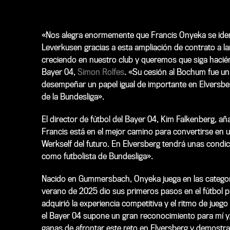
«Nos alegra enormemente que Francis Onyeka se ident
Leverkusen gracias a esta ampliación de contrato a la
creciendo en nuestro club y queremos que siga haciénd
Bayer 04,
Simon Rolfes
. «Su cesión al Bochum fue un
desempeñar un papel igual de importante en Elversberg
de la Bundesliga».
El director de fútbol del Bayer 04, Kim Falkenberg, 
Francis está en el mejor camino para convertirse en u
Werkself del futuro. En Elversberg tendrá unas condi
como futbolista de Bundesliga».
Nacido en Gummersbach, Onyeka juega en las categoría
verano de 2025 dio sus primeros pasos en el fútbol 
adquirió la experiencia competitiva y el ritmo de jueg
el Bayer 04 supone un gran reconocimiento para mí y
ganas de afrontar este reto en Elversberg y demostra