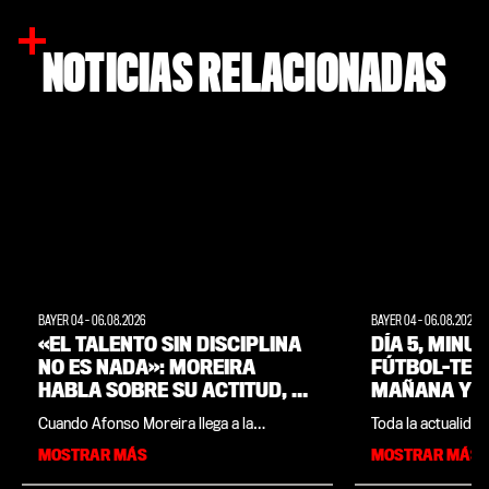
NOTICIAS RELACIONADAS
BAYER 04
-
06.08.2026
BAYER 04
-
06.08.2026
«EL TALENTO SIN DISCIPLINA
DÍA 5, MINU
NO ES NADA»: MOREIRA
FÚTBOL-TENI
HABLA SOBRE SU ACTITUD, SU
MAÑANA Y A
FAMILIA Y SUS OBJETIVOS
EQUIPO POR 
Cuando Afonso Moreira llega a la
Toda la actualidad
STAGE DE P
entrevista con bayer04.de, lo primero que
pretemporada del
MOSTRAR MÁS
MOSTRAR MÁS
WEIMARER 
hace es respirar hondo. A la pregunta de
Land, reunida en u
cómo ha ido la sesión matinal, el jugador
minuto a minuto e