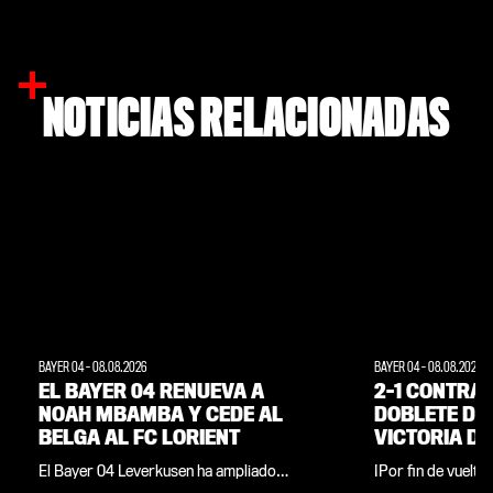
NOTICIAS RELACIONADAS
BAYER 04
-
08.08.2026
BAYER 04
-
08.08.2026
EL BAYER 04 RENUEVA A
2-1 CONTRA 
NOAH MBAMBA Y CEDE AL
DOBLETE DE 
BELGA AL FC LORIENT
VICTORIA D
LA APERTUR
El Bayer 04 Leverkusen ha ampliado
¡Por fin de vuelta
TEMPORADA
anticipadamente por un año el contrato
primera vez tras e