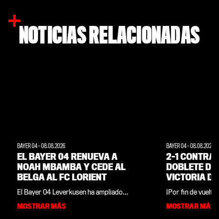
NOTICIAS RELACIONADAS
BAYER 04
-
08.08.2026
BAYER 04
-
08.08.2026
EL BAYER 04 RENUEVA A
2-1 CONTRA 
NOAH MBAMBA Y CEDE AL
DOBLETE DE 
BELGA AL FC LORIENT
VICTORIA D
LA APERTUR
El Bayer 04 Leverkusen ha ampliado
¡Por fin de vuelta
TEMPORADA
anticipadamente por un año el contrato
primera vez tras e
MOSTRAR MÁS
MOSTRAR MÁS
del centrocampista Noah Mbamba y ha
Werkself volvió a 
cedido al internacional sub-21 belga a
inauguración de l