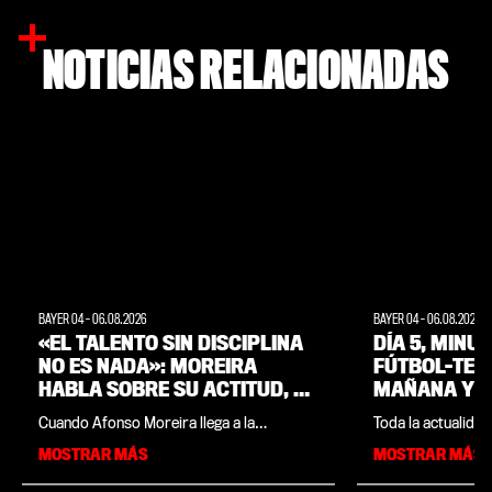
NOTICIAS RELACIONADAS
BAYER 04
-
06.08.2026
BAYER 04
-
06.08.2026
«EL TALENTO SIN DISCIPLINA
DÍA 5, MINU
NO ES NADA»: MOREIRA
FÚTBOL-TENI
HABLA SOBRE SU ACTITUD, SU
MAÑANA Y A
FAMILIA Y SUS OBJETIVOS
EQUIPO POR 
Cuando Afonso Moreira llega a la
Toda la actualidad
STAGE DE P
entrevista con bayer04.de, lo primero que
pretemporada del
MOSTRAR MÁS
MOSTRAR MÁS
WEIMARER 
hace es respirar hondo. A la pregunta de
Land, reunida en u
cómo ha ido la sesión matinal, el jugador
minuto a minuto e