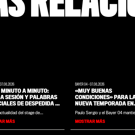
AS RELAC
07.08.2026
BAYER 04
-
07.08.2026
, MINUTO A MINUTO:
«MUY BUENAS
MA SESIÓN Y PALABRAS
CONDICIONES» PARA L
IALES DE DESPEDIDA |
NUEVA TEMPORADA EN
E DE PRETEMPORADA
LEVERKUSEN Y BRASIL:
actualidad del stage de
Paulo Sergio y el Bayer 04 manti
EIMARER LAND
ENTREVISTA A LA LEYE
orada del Werkself en Weimarer
estrecho vínculo, sobre todo des
AR MÁS
MOSTRAR MÁS
DEL CLUB, PAULO SERG
unida en un solo lugar. En este
concentración de pretemporada 
a minuto encontrarás todas las
equipo realizó el verano pasado 
es, imágenes y momentos
país natal, Brasil. Esta leyenda de