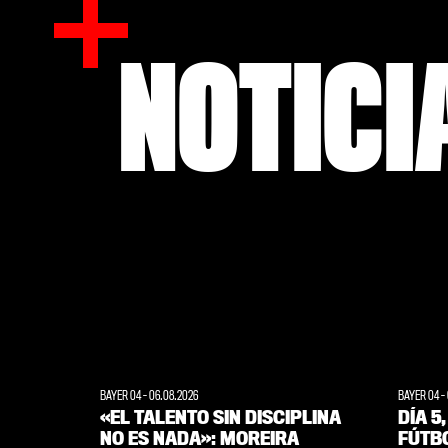
NOTICI
BAYER 04
-
06.08.2026
BAYER 04
-
«EL TALENTO SIN DISCIPLINA
DÍA 5
NO ES NADA»: MOREIRA
FÚTBO