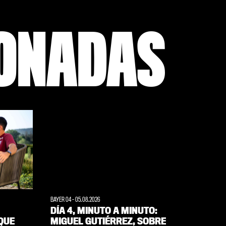
IONADAS
BAYER 04
-
05.08.2026
WERKSELF
DÍA 4, MINUTO A MINUTO:
MIGUE
QUE
MIGUEL GUTIÉRREZ, SOBRE
MUY 