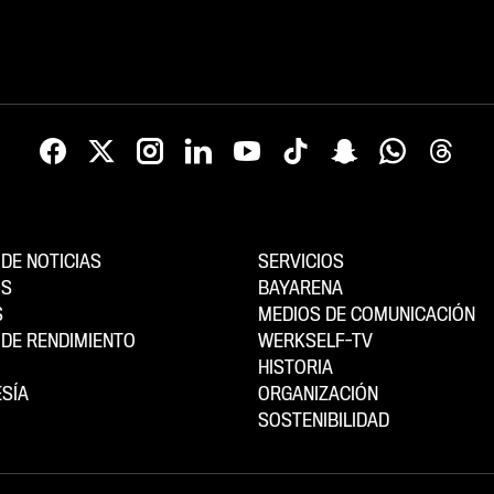
to día (jueves, 6 de agosto) es el
sus exigencias en el trabajo diario
e: por la mañana, el equipo
cuerpo técnico y el equipo, así 
á la última sesión de
sobre la idea de fútbol que quier
iento abierta al público de esta
desarrollar. Además, ambos dest
ración. Después de comer tendrá
importancia de una mentalidad g
a actividad en equipo.
dentro del grupo, reflexionan sob
diferencias culturales y personale
mundo del fútbol y explican sus o
para la próxima temporada...
DE NOTICIAS
SERVICIOS
OS
BAYARENA
S
MEDIOS DE COMUNICACIÓN
DE RENDIMIENTO
WERKSELF-TV
HISTORIA
SÍA
ORGANIZACIÓN
SOSTENIBILIDAD