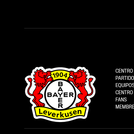
Intense.» (en español: «Dura. Intensa.»).
del quin
No hace falta mucho más para describir
siguient
los días que ha pasado hasta ahora el
realizar
Werkself en la concentración de
entrenam
Weimarer Land. El entrenador Carles
concent
Martínez y su equipo exigen trabajo duro,
lugar un
cohesión y la voluntad de mejorar cada
día. Valores con los que Moreira se
identifica plenamente y que el portugués
no solo ha interiorizado, sino que
también lleva de forma permanente bajo
la piel en forma de tatuaje.
CENTRO 
PARTID
EQUIPO
CENTRO 
FANS
MEMBRE